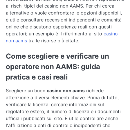
ai rischi tipici dei casino non AAMS. Per chi cerca
alternative o vuole confrontare le opzioni disponibili,
è utile consultare recensioni indipendenti e comunità
online che discutono esperienze reali con questi
operatori; un esempio è il riferimento al sito
casino
non aams
tra le risorse più citate.
Come scegliere e verificare un
operatore non AAMS: guida
pratica e casi reali
Scegliere un buon
casino non aams
richiede
attenzione a diversi elementi chiave. Prima di tutto,
verificare la licenza: cercare informazioni sul
regolatore estero, il numero di licenza e i documenti
ufficiali pubblicati sul sito. È utile controllare anche
l'affiliazione a enti di controllo indipendenti che