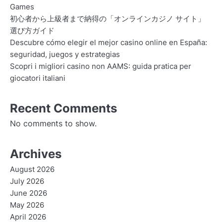
Games
初心者から上級者まで納得の「オンラインカジノ サイト」
選び方ガイド
Descubre cómo elegir el mejor casino online en España:
seguridad, juegos y estrategias
Scopri i migliori casino non AAMS: guida pratica per
giocatori italiani
Recent Comments
No comments to show.
Archives
August 2026
July 2026
June 2026
May 2026
April 2026