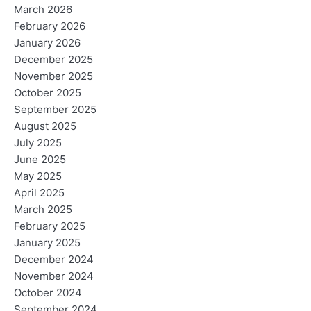
March 2026
February 2026
January 2026
December 2025
November 2025
October 2025
September 2025
August 2025
July 2025
June 2025
May 2025
April 2025
March 2025
February 2025
January 2025
December 2024
November 2024
October 2024
September 2024