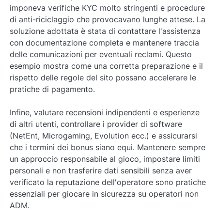
imponeva verifiche KYC molto stringenti e procedure
di anti-riciclaggio che provocavano lunghe attese. La
soluzione adottata è stata di contattare l'assistenza
con documentazione completa e mantenere traccia
delle comunicazioni per eventuali reclami. Questo
esempio mostra come una corretta preparazione e il
rispetto delle regole del sito possano accelerare le
pratiche di pagamento.
Infine, valutare recensioni indipendenti e esperienze
di altri utenti, controllare i provider di software
(NetEnt, Microgaming, Evolution ecc.) e assicurarsi
che i termini dei bonus siano equi. Mantenere sempre
un approccio responsabile al gioco, impostare limiti
personali e non trasferire dati sensibili senza aver
verificato la reputazione dell'operatore sono pratiche
essenziali per giocare in sicurezza su operatori non
ADM.