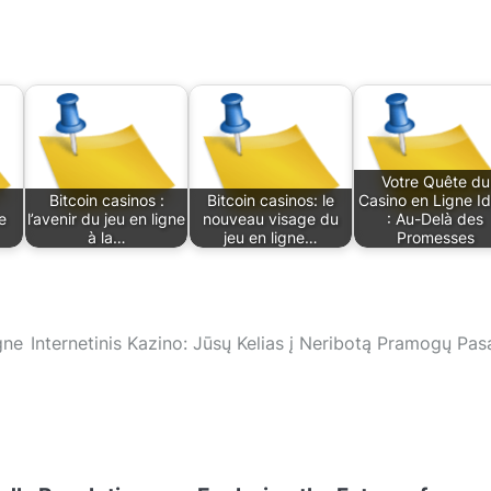
Votre Quête du
Bitcoin casinos :
Bitcoin casinos: le
Casino en Ligne Id
e
l’avenir du jeu en ligne
nouveau visage du
: Au-Delà des
à la…
jeu en ligne…
Promesses
gne
Internetinis Kazino: Jūsų Kelias į Neribotą Pramogų Pasa