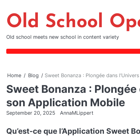
Skip
to
Old School Op
content
Old school meets new school in content variety
Home
Blog
Sweet Bonanza : Plongée dans l’Univers
Sweet Bonanza : Plongée d
son Application Mobile
September 20, 2025
AnnaMLippert
Qu’est-ce que l’Application Sweet B