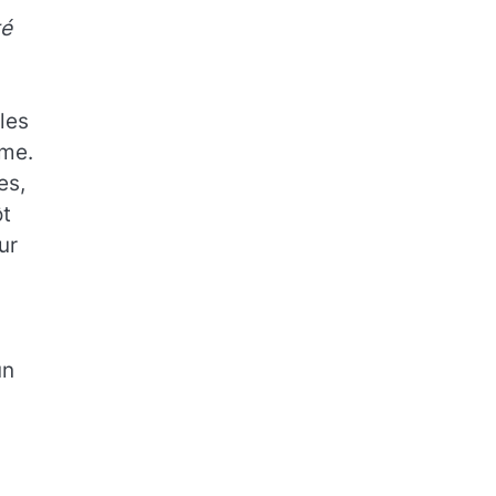
té
les
mme.
es,
ôt
ur
un