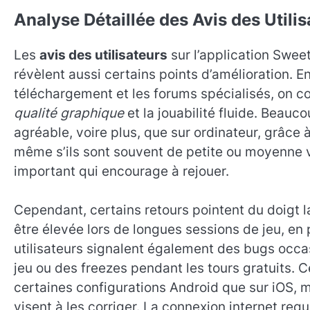
Analyse Détaillée des Avis des Utili
Les
avis des utilisateurs
sur l’application Sweet
révèlent aussi certains points d’amélioration. 
téléchargement et les forums spécialisés, on co
qualité graphique
et la jouabilité fluide. Beauc
agréable, voire plus, que sur ordinateur, grâce à
même s’ils sont souvent de petite ou moyenne v
important qui encourage à rejouer.
Cependant, certains retours pointent du doigt 
être élevée lors de longues sessions de jeu, en 
utilisateurs signalent également des bugs occ
jeu ou des freezes pendant les tours gratuits.
certaines configurations Android que sur iOS, m
visent à les corriger. La connexion internet requ