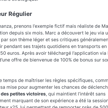
eur Régulier
onanza, prenons l’exemple fictif mais réaliste de Ma
ation depuis six mois. Marc a découvert le jeu via 
it par son thème léger et ses critiques généraleme
rtir pendant ses trajets quotidiens en transports en
 euros. Après avoir téléchargé l’application via 
té d’une offre de bienvenue de 100% de bonus sur so
e temps de maîtriser les règles spécifiques, comm
 sa mise pour augmenter les chances de déclench
des petites victoires
, qui maintient l’intérêt sans
ement marquant de son expérience a été la sessio
cateur x25, lui permettant de remporter près de 50