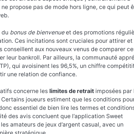
 ne propose pas de mode hors ligne, ce qui peut ê
web.
e du
bonus de bienvenue
et des promotions réguli
tion. Ces incitations sont cruciales pour attirer et
ntés conseillent aux nouveaux venus de comparer ce
er leur bankroll. Par ailleurs, la communauté appr
TP), qui avoisinent les 96,5%, un chiffre compétiti
tir une relation de confiance.
atifs concerne les
limites de retrait
imposées par 
. Certains joueurs estiment que les conditions pou
 donc essentiel de bien lire les termes et condition
rité des avis concluent que l’application Sweet
 les amateurs de jeux d’argent casual, avec un
anière stratégique.