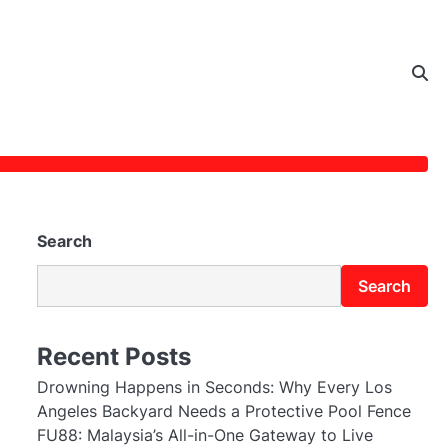
Search
Search
Recent Posts
Drowning Happens in Seconds: Why Every Los
Angeles Backyard Needs a Protective Pool Fence
FU88: Malaysia’s All-in-One Gateway to Live