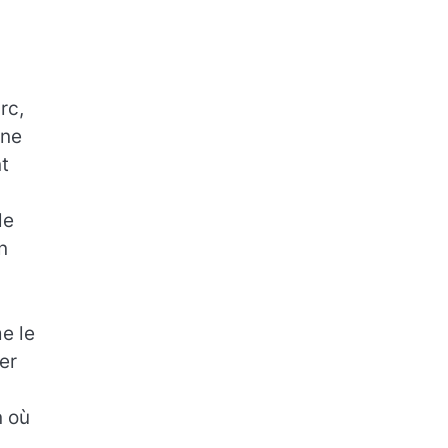
rc,
une
nt
le
n
e le
er
n où
0