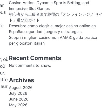
Casino Action, Dynamic Sports Betting, and
ar
Immersive Slot Games
ous
初心者から上級者まで納得の「オンラインカジノ サイ
ト」選び方ガイド
re
Descubre cómo elegir el mejor casino online en
España: seguridad, juegos y estrategias
Scopri i migliori casino non AAMS: guida pratica
per giocatori italiani
Recent Comments
, où
No comments to show.
 où
ur.
Archives
atre
teur
August 2026
July 2026
June 2026
May 2026