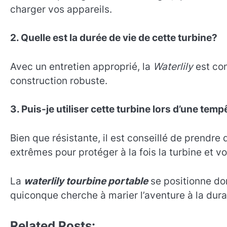
charger vos appareils.
2. Quelle est la durée de vie de cette turbine?
Avec un entretien approprié, la
Waterlily
est con
construction robuste.
3. Puis-je utiliser cette turbine lors d’une temp
Bien que résistante, il est conseillé de prendre
extrêmes pour protéger à la fois la turbine et vo
La
waterlily tourbine portable
se positionne do
quiconque cherche à marier l’aventure à la durab
Related Posts: