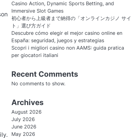
Casino Action, Dynamic Sports Betting, and
Immersive Slot Games
son
初心者から上級者まで納得の「オンラインカジノ サイ
ト」選び方ガイド
Descubre cómo elegir el mejor casino online en
España: seguridad, juegos y estrategias
Scopri i migliori casino non AAMS: guida pratica
per giocatori italiani
Recent Comments
No comments to show.
Archives
August 2026
July 2026
June 2026
May 2026
ly.