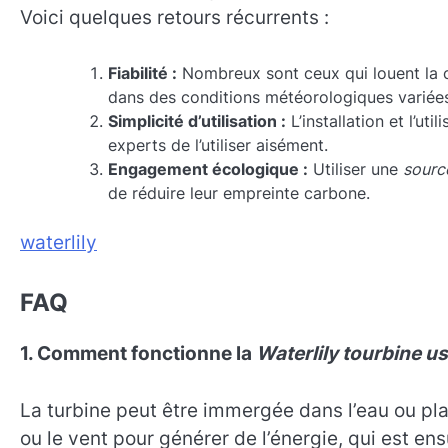
Voici quelques retours récurrents :
Fiabilité :
Nombreux sont ceux qui louent la c
dans des conditions météorologiques variée
Simplicité d’utilisation :
L’installation et l’ut
experts de l’utiliser aisément.
Engagement écologique :
Utiliser une
sourc
de réduire leur empreinte carbone.
waterlily
FAQ
1. Comment fonctionne la
Waterlily tourbine u
La turbine peut être immergée dans l’eau ou plac
ou le vent pour générer de l’énergie, qui est en