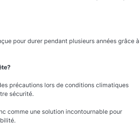
çue pour durer pendant plusieurs années grâce à
ête?
 des précautions lors de conditions climatiques
tre sécurité.
nc comme une solution incontournable pour
ilité.