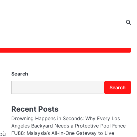
Search
Search
Recent Posts
Drowning Happens in Seconds: Why Every Los
Angeles Backyard Needs a Protective Pool Fence
FU88: Malaysia’s All-in-One Gateway to Live
 où