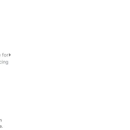
 for
cing
on
e.