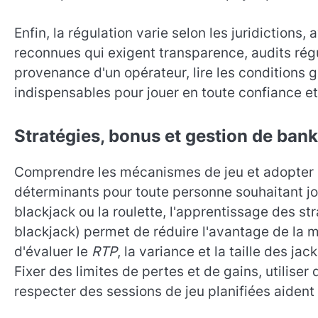
Enfin, la régulation varie selon les juridictions
reconnues qui exigent transparence, audits régu
provenance d'un opérateur, lire les conditions g
indispensables pour jouer en toute confiance et l
Stratégies, bonus et gestion de ban
Comprendre les mécanismes de jeu et adopter
déterminants pour toute personne souhaitant jo
blackjack ou la roulette, l'apprentissage des s
blackjack) permet de réduire l'avantage de la ma
d'évaluer le
RTP
, la variance et la taille des ja
Fixer des limites de pertes et de gains, utiliser
respecter des sessions de jeu planifiées aident 