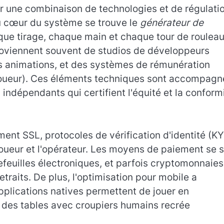
r une combinaison de technologies et de régulati
Au cœur du système se trouve le
générateur de
que tirage, chaque main et chaque tour de roulea
proviennent souvent de studios de développeurs
es animations, et des systèmes de rémunération
joueur). Ces éléments techniques sont accompagn
indépendants qui certifient l'équité et la conform
rement SSL, protocoles de vérification d'identité (KY
 joueur et l'opérateur. Les moyens de paiement se 
efeuilles électroniques, et parfois cryptomonnaie
retraits. De plus, l'optimisation pour mobile a
applications natives permettent de jouer en
 des tables avec croupiers humains recrée