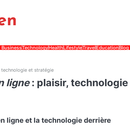
en
Business
Technology
Health
Lifestyle
Travel
Education
Blog
, technologie et stratégie
n ligne
: plaisir, technologie
 ligne et la technologie derrière