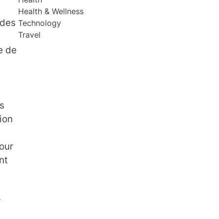
Health & Wellness
 des
Technology
Travel
e de
es
ion
pour
nt
r