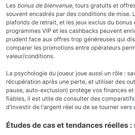
Les
bonus de bienvenue
, tours gratuits et off
souvent encadrés par des conditions de mise. L
plafonds de retrait, et les jeux exclus du bonus 
programmes VIP et les cashbacks peuvent enrich
prudent face aux offres trop généreuses qui diss
comparer les promotions entre opérateurs permet
valeur/conditions.
La psychologie du joueur joue aussi un rôle : sav
récupération après une perte, et utiliser des ou
pause, auto-exclusion) protège vos finances et
fiables, il est utile de consulter des comparatif
d'investir de l'argent réel ou de se tourner vers
Études de cas et tendances réelles :